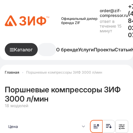
+
order@zif-
(
compressor.ru
Официальный дилер
8
ответ в
бренда ZIF
течение 15
0
минут
0
Каталог
О бренде
Услуги
Проекты
Статьи
Главная
•
Поршневые компрессоры ЗИФ 3000 л/мин
Поршневые компрессоры ЗИФ
3000 л/мин
18 моделей
Цена