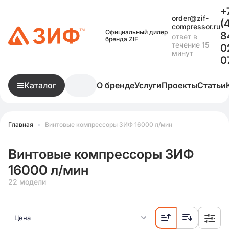
+
order@zif-
(
compressor.ru
Официальный дилер
8
ответ в
бренда ZIF
течение 15
0
минут
0
Каталог
О бренде
Услуги
Проекты
Статьи
Главная
•
Винтовые компрессоры ЗИФ 16000 л/мин
Винтовые компрессоры ЗИФ
16000 л/мин
22 модели
Цена