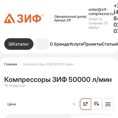
+
order@zif-
(
compressor.ru
Официальный дилер
8
ответ в
бренда ZIF
течение 15
0
минут
0
Каталог
О бренде
Услуги
Проекты
Статьи
Главная
•
Компрессоры ЗИФ 50000 л/мин
Компрессоры ЗИФ 50000 л/мин
10 моделей
Цена