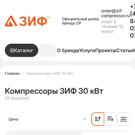
+
order@zif-
(
compressor.ru
Официальный дилер
8
ответ в
бренда ZIF
течение 15
0
минут
0
Каталог
О бренде
Услуги
Проекты
Статьи
Главная
•
Компрессоры ЗИФ 30 кВт
Компрессоры ЗИФ 30 кВт
55 моделей
Цена