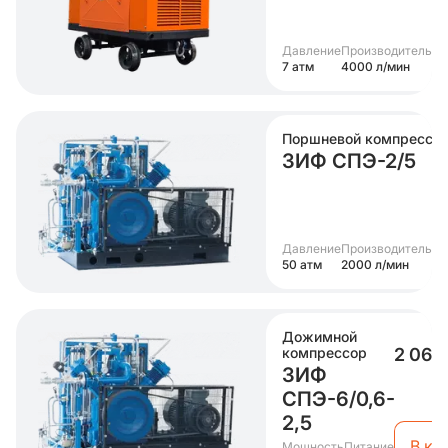
Давление
Производительно
7 атм
4000 л/мин
Поршневой компрессо
ЗИФ СПЭ-2/5
Давление
Производительно
50 атм
2000 л/мин
Дожимной
компрессор
2 063
ЗИФ
СПЭ-6/0,6-
2,5
В ко
Мощность
Питание