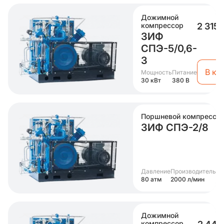
Дожимной
компрессор
2 315
ЗИФ
СПЭ-5/0,6-
3
В ко
Мощность
Питание
30 кВт
380 В
Поршневой компрессо
ЗИФ СПЭ-2/8
Давление
Производительно
80 атм
2000 л/мин
Дожимной
компрессор