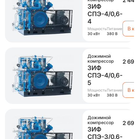
2 441
ЗИФ
СПЭ-4/0,6-
4
В ко
Мощность
Питание
30 кВт
380 В
Дожимной
компрессор
2 694 
ЗИФ
СПЭ-4/0,6-
5
В ко
Мощность
Питание
30 кВт
380 В
Дожимной
компрессор
2 694 
ЗИФ
СПЭ-3/0,6-